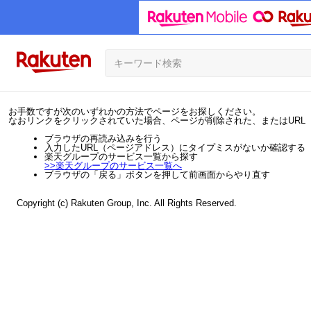
お手数ですが次のいずれかの方法でページをお探しください。
なおリンクをクリックされていた場合、ページが削除された、またはURL
ブラウザの再読み込みを行う
入力したURL（ページアドレス）にタイプミスがないか確認する
楽天グループのサービス一覧から探す
>>
楽天グループのサービス一覧へ
ブラウザの「戻る」ボタンを押して前画面からやり直す
Copyright (c) Rakuten Group, Inc. All Rights Reserved.