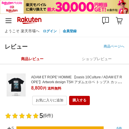
ようこそ 楽天市場へ
ログイン
会員登録
レビュー
商品ページへ
商品レビュー
ショップレビュー
ADAM ET ROPE' HOMME 【oasis 10Culture / ADAM ET R
OPE'】Artwork design TSH アダムエロペ トップス カットソ
ー・Tシャツ ホワイト イエロー ブラウン ブラック グレー
8,800
円
送料無料
グリーン ブルー ネイビー【送料無料】
お気に入りに追加
購入する
5
(6件)
5
6件