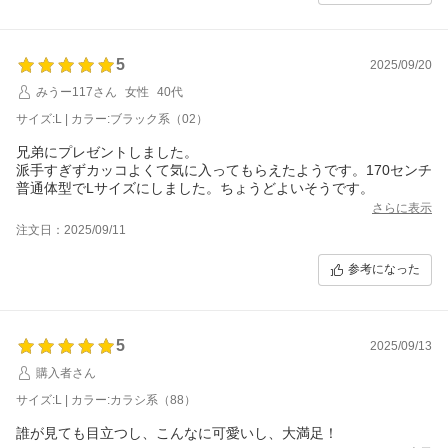
5
2025/09/20
みうー117さん
女性
40代
サイズ:L | カラー:ブラック系（02）
兄弟にプレゼントしました。
派手すぎずカッコよくて気に入ってもらえたようです。170センチ
普通体型でLサイズにしました。ちょうどよいそうです。
さらに表示
注文日：2025/09/11
参考になった
5
2025/09/13
購入者さん
サイズ:L | カラー:カラシ系（88）
誰が見ても目立つし、こんなに可愛いし、大満足！