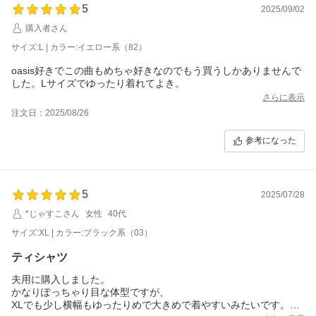
5
2025/09/02
購入者さん
サイズ:L | カラー:イエロー系（82）
oasis好きでこの曲もめちゃ好きなのでもう買うしかありませんで
した。Lサイズでゆったり着れてよき。
さらに表示
注文日：2025/08/26
参考になった
5
2025/07/28
*じゃすこさん
女性
40代
サイズ:XL | カラー:ブラック系（03）
ティシャツ
夫用に購入しました。
かなりぽっちゃり目な体型ですが、
XLでも少し横幅もゆったりめで大きめで着やすいみたいです。