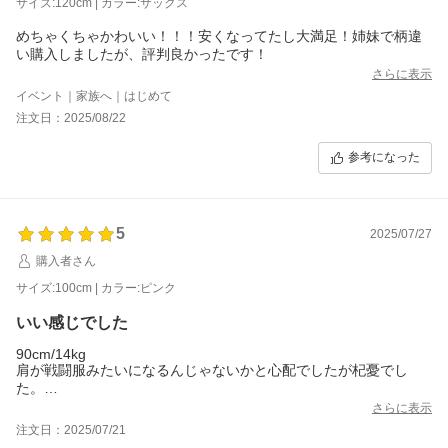
サイズ:120cm | カラー:サックス
めちゃくちゃかわいい！！！安くなってたし大満足！姉妹で柄違
い購入しましたが、評判良かったです！
さらに表示
イベント｜家族へ｜はじめて
注文日：2025/08/22
参考になった
5
2025/07/27
購入者さん
サイズ:100cm | カラー:ピンク
いい感じでした
90cm/14kg
肩が戦闘服みたいになるんじゃないかと心配でしたが杞憂でし
た。
袖が短かく涼しげでした、生地も柔らかくて良かったです。
さらに表示
注文日：2025/07/21