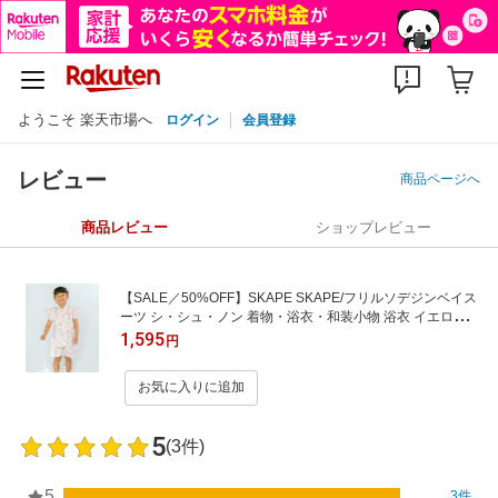
ようこそ 楽天市場へ
ログイン
会員登録
レビュー
商品ページへ
商品レビュー
ショップレビュー
【SALE／50%OFF】SKAPE SKAPE/フリルソデジンベイス
ーツ シ・シュ・ノン 着物・浴衣・和装小物 浴衣 イエロー
ブルー グリーン ホワイト ピンク パープル
1,595
円
お気に入りに追加
5
(3件)
5
3件