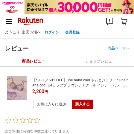
ようこそ 楽天市場へ
ログイン
会員登録
レビュー
商品ページへ
商品レビュー
ショップレビュー
【SALE／60%OFF】une nana cool トムとジェリー * une n
ana cool 3/4カップブラ ウンナナクール インナー・ルーム
ウェア ブラジャー ホワイト ブルー
2,200
円
お気に入りに追加
購入する
総合評価に有効な件数に達していません