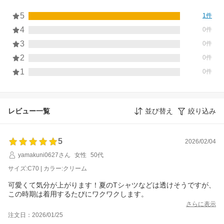
5
1件
4
0件
3
0件
2
0件
1
0件
レビュー一覧
並び替え
絞り込み
5
2026/02/04
yamakuni0627さん
女性
50代
サイズ:C70 | カラー:クリーム
可愛くて気分が上がります！夏のTシャツなどは透けそうですが、
この時期は着用するたびにワクワクします。
さらに表示
注文日：2026/01/25