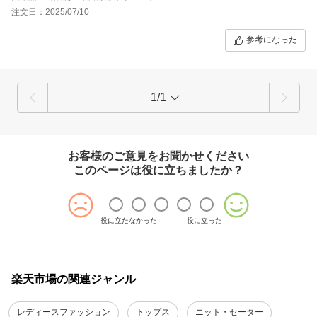
オーバーサイズで着用するのであれば、その限りではありませ
注文日：2025/07/10
ん。
私は、レッドを購入したのですが、発色が少し深みよりです。
参考になった
もっと華やかなぱっとしたレッドが好みだったので、この評価と
なりました。
1/1
お客様のご意見をお聞かせください
このページは役に立ちましたか？
役に立たなかった
役に立った
楽天市場の関連ジャンル
レディースファッション
トップス
ニット・セーター