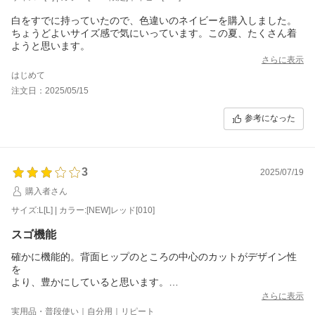
白をすでに持っていたので、色違いのネイビーを購入しました。
ちょうどよいサイズ感で気にいっています。この夏、たくさん着
ようと思います。
さらに表示
はじめて
注文日：2025/05/15
参考になった
3
2025/07/19
購入者さん
サイズ:L[L] | カラー:[NEW]レッド[010]
スゴ機能
確かに機能的。背面ヒップのところの中心のカットがデザイン性
を
より、豊かにしていると思います。
全体的に大きめなので、ワンサイズから2サイズ落としたほうがい
さらに表示
いと思います。
実用品・普段使い｜自分用｜リピート