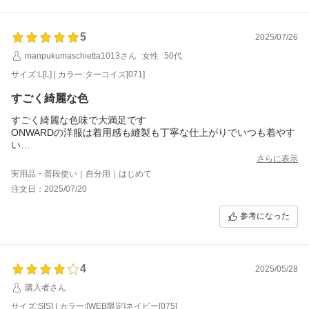
5
2025/07/26
manpukumaschietta1013さん
女性
50代
サイズ:L[L] | カラー:ターコイズ[071]
すごく綺麗な色
すごく綺麗な色味で大満足です
ONWARDの洋服は着用感も縫製も丁寧な仕上がりでいつも着やす
い
デザインもいいから好きです
さらに表示
今回はいつも店舗で直接購入してきたけど、少しでも安くなるな
実用品・普段使い｜自分用｜はじめて
ら…とコチラで購入しました
注文日：2025/07/20
参考になった
4
2025/05/28
購入者さん
サイズ:S[S] | カラー:[WEB限定]ネイビー[075]