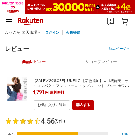
ようこそ 楽天市場へ
ログイン
会員登録
レビュー
商品ページへ
商品レビュー
ショップレビュー
【SALE／20%OFF】UNFILO 【新色追加】スゴ機能美ニッ
ト コンパクト アンフィーロ トップス ニット ブルー ホワイ
ト ブラック ピンク オレンジ ブラウン グレー グリーン ネイ
4,791
円
送料無料
ビー レッド【送料無料】
お気に入りに追加
購入する
4.56
(9件)
5
6件