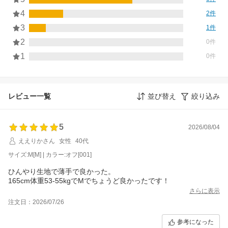
4
2件
3
1件
2
0件
1
0件
レビュー一覧
並び替え
絞り込み
5
2026/08/04
ええりかさん
女性
40代
サイズ:M[M] | カラー:オフ[001]
ひんやり生地で薄手で良かった。
165cm体重53-55kgでMでちょうど良かったです！
さらに表示
注文日：2026/07/26
参考になった