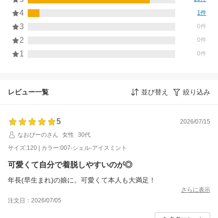
4
1件
3
0件
2
0件
1
0件
レビュー一覧
並び替え
絞り込み
5
2026/07/15
なおぴーのさん
女性
30代
サイズ:120 | カラー:007-シェル-アイスミント
可愛くて自分で着脱しやすいのが◎
年長(早生まれ)の娘に。可愛くて本人も大満足！
さらに表示
注文日：2026/07/05