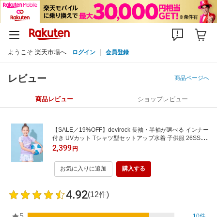
ようこそ 楽天市場へ
ログイン
会員登録
レビュー
商品ページへ
商品レビュー
ショップレビュー
【SALE／19%OFF】devirock 長袖・半袖が選べる インナー
付き UVカット Tシャツ型セットアップ水着 子供服 26SS デ
ビロック 水着・スイムグッズ 水着 ブルー
2,399
円
お気に入りに追加
購入する
4.92
(12件)
5
10件