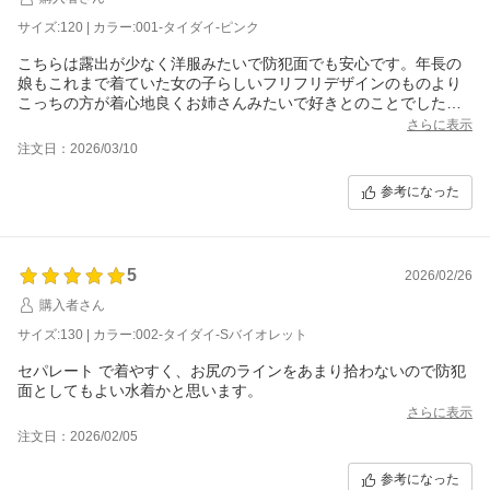
サイズ:120 | カラー:001-タイダイ-ピンク
こちらは露出が少なく洋服みたいで防犯面でも安心です。年長の
娘もこれまで着ていた女の子らしいフリフリデザインのものより
こっちの方が着心地良くお姉さんみたいで好きとのことでした。
首元が詰まってますが伸縮性もよく着替えも1人でできました。
さらに表示
注文日：2026/03/10
参考になった
5
2026/02/26
購入者さん
サイズ:130 | カラー:002-タイダイ-Sバイオレット
セパレート で着やすく、お尻のラインをあまり拾わないので防犯
面としてもよい水着かと思います。
さらに表示
注文日：2026/02/05
参考になった