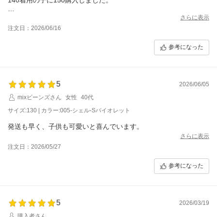
標準より体重ある子はキツめ、標準体型の子はちょうどよかった
さらに表示
です。
注文日：2026/06/16
標準より上の子は２サイズアップ、標準の子は１サイズアップが
参考になった
個人的にはおすすめです。
この形で無地のものを作って欲しいなと思いました。
5
2026/06/05
mixビーンズさん
女性
40代
サイズ:130 | カラー:005-シェル-Sバイオレット
発送も早く、子供も可愛いと喜んでいます。
さらに表示
注文日：2026/05/27
参考になった
5
2026/03/19
購入者さん