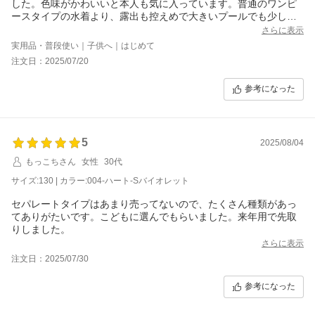
した。色味がかわいいと本人も気に入っています。普通のワンピ
ースタイプの水着より、露出も控えめで大きいプールでも少し安
心だし、トイレも行かせやすいです。
さらに表示
実用品・普段使い｜子供へ｜はじめて
注文日：2025/07/20
参考になった
5
2025/08/04
もっこちさん
女性
30代
サイズ:130 | カラー:004-ハート-Sバイオレット
セパレートタイプはあまり売ってないので、たくさん種類があっ
てありがたいです。こどもに選んでもらいました。来年用で先取
りしました。
さらに表示
注文日：2025/07/30
参考になった