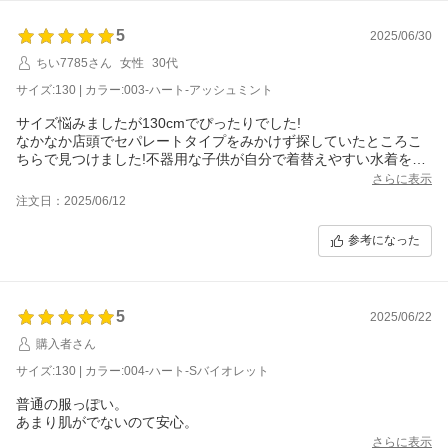
5
2025/06/30
ちい7785さん
女性
30代
サイズ:130 | カラー:003-ハート-アッシュミント
サイズ悩みましたが130cmでぴったりでした!
なかなか店頭でセパレートタイプをみかけず探していたところこ
ちらで見つけました!不器用な子供が自分で着替えやすい水着をさ
がしてました!とても着替えやすい水着でした!
さらに表示
注文日：2025/06/12
参考になった
5
2025/06/22
購入者さん
サイズ:130 | カラー:004-ハート-Sバイオレット
普通の服っぽい。
あまり肌がでないのて安心。
さらに表示