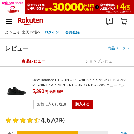
ようこそ 楽天市場へ
ログイン
会員登録
レビュー
商品ページへ
商品レビュー
ショップレビュー
New Balance PT578BB / PT578BK / PT578BP / PT578NV /
PT578PK / PT578RB / PT578RD / PT578WW ニューバラン
ス シューズ・靴 スニーカー ブラック ピンク ネイビー ブル
5,390
円
送料無料
ー レッド ホワイト【送料無料】
お気に入りに追加
購入する
4.67
(3件)
5
2件