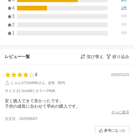
4
1件
3
0件
2
0件
1
0件
レビュー一覧
並び替え
絞り込み
4
2025/11/15
にゃん37164890さん
女性
30代
サイズ:21.5cm/W | カラー:PINK
安く購入できて良かったです。
子供の成長に合わせて早めの購入です。
さらに表示
注文日：2025/06/07
参考になった