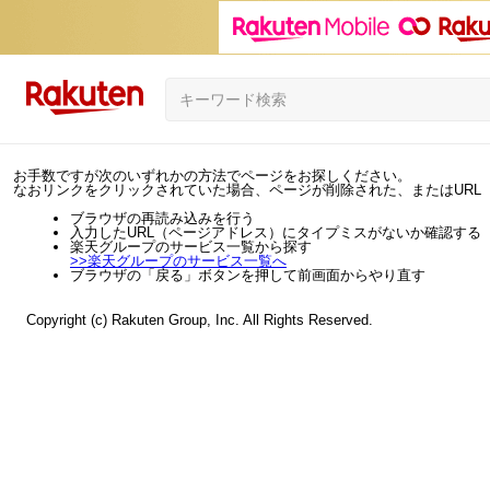
お手数ですが次のいずれかの方法でページをお探しください。
なおリンクをクリックされていた場合、ページが削除された、またはURL
ブラウザの再読み込みを行う
入力したURL（ページアドレス）にタイプミスがないか確認する
楽天グループのサービス一覧から探す
>>
楽天グループのサービス一覧へ
ブラウザの「戻る」ボタンを押して前画面からやり直す
Copyright (c) Rakuten Group, Inc. All Rights Reserved.