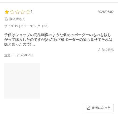
1
2026/06/02
購入者さん
サイズ:19 | カラー:ピンク（63）
子供はショップの商品画像のような斜めのボーダーのものを欲し
がって購入したのですが(わざわざ横ボーダーの物も見せてそれは
嫌と言ったので)
届いたのは横のボーダーでした。
さらに表示
明日は大雨予報なので返品するわけにもいかないし納得して履い
注文日：2026/05/31
てもらいます。
参考になった