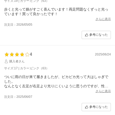
サイズ:19 | カラー:ピンク（63）
歩くと光って娘がすごく喜んでいます！両足問題なくずっと光っ
ています！買って良かったです！
さらに表示
注文日：2026/05/05
参考になった
4
2025/06/24
購入者さん
サイズ:17 | カラー:ピンク（63）
ついに雨の日が来て履きましたが、ピカピカ光って大はしゃぎで
した。
なんとなく左足が右足より光りにくいように思うのですが、性能
なのか、子供の歩き方のせいなのかは分かりません。
さらに表示
ジャンプでは両足光るんですけどね。
注文日：2025/06/07
後は電池？がいつまで保つのかな？とそわそわしています。
参考になった