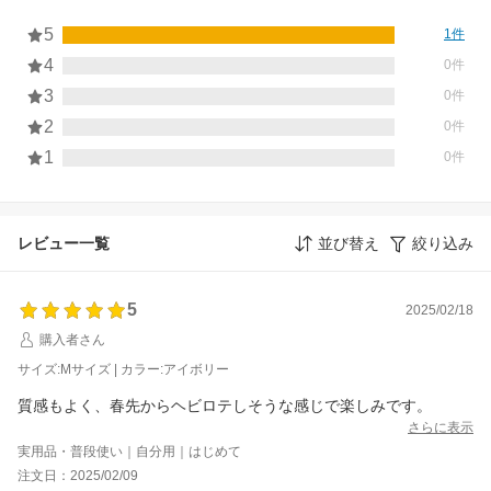
5
1件
4
0件
3
0件
2
0件
1
0件
レビュー一覧
並び替え
絞り込み
5
2025/02/18
購入者さん
サイズ:Mサイズ | カラー:アイボリー
質感もよく、春先からヘビロテしそうな感じで楽しみです。
さらに表示
実用品・普段使い｜自分用｜はじめて
注文日：2025/02/09