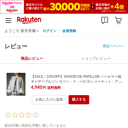
ようこそ 楽天市場へ
ログイン
会員登録
レビュー
商品ページへ
商品レビュー
ショップレビュー
【SALE／10%OFF】SAISON DE PAPILLON ノーカラー袖
ギャザーブルゾン セゾン・ド・パピヨン ジャケット・アウ
ター ブルゾン・ジャンパー ブラック カーキグリーン ホワイ
4,940
円
送料無料
ト【送料無料】
お気に入りに追加
購入する
総合評価に有効な件数に達していません