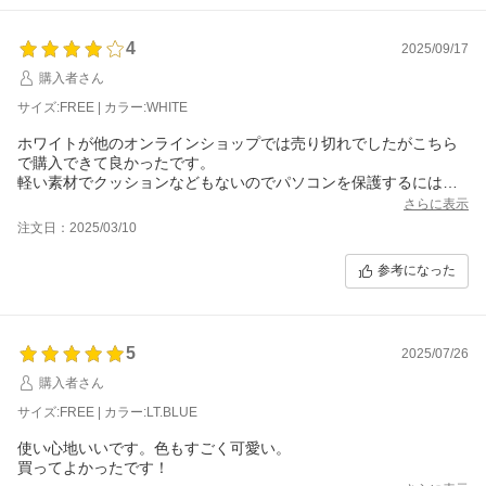
4
2025/09/17
購入者さん
サイズ:FREE | カラー:WHITE
ホワイトが他のオンラインショップでは売り切れでしたがこちら
で購入できて良かったです。
軽い素材でクッションなどもないのでパソコンを保護するには不
十分ですが、デザインが可愛いし、直にバッグに入れるよりは安
さらに表示
全なので買って良かったです。
注文日：2025/03/10
参考になった
5
2025/07/26
購入者さん
サイズ:FREE | カラー:LT.BLUE
使い心地いいです。色もすごく可愛い。
買ってよかったです！