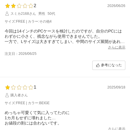
2
2026/06/26
スミカ2168さん
男性
50代
サイズ:FREE | カラー:その他4
今回は14インチのPCケースを検討したのですが、自分のPCには
わずかに小さく、残念ながら使用できませんでした。
一方で、Lサイズは大きすぎてしまい、中間のサイズ展開があれば
大変嬉しいです。
さらに表示
非常に魅力的な商品が多いので、今後のサイズ展開の拡充に期待
注文日：2026/06/25
しております。
また機会があれば購入させていただきます。
参考になった
1
2025/09/18
購入者さん
サイズ:FREE | カラー:BEIGE
めっちゃ可愛くて気に入ってたのに
1カ月もせずに壊れました…
お値段の割には合わないです。
さらに表示