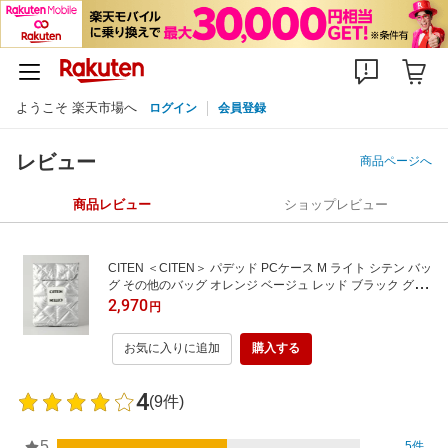
ようこそ 楽天市場へ
ログイン
会員登録
レビュー
商品ページへ
商品レビュー
ショップレビュー
CITEN ＜CITEN＞ パデッド PCケース M ライト シテン バッ
グ その他のバッグ オレンジ ベージュ レッド ブラック グレ
ー ブラウン シルバー
2,970
円
お気に入りに追加
購入する
4
(9件)
5
5件