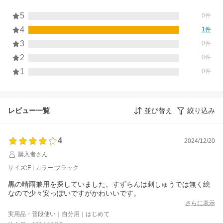
5
0件
4
1件
3
0件
2
0件
1
0件
レビュー一覧
並び替え
絞り込み
4
2024/12/20
購入者さん
サイズ:F | カラー:ブラック
黒の晴雨兼用を探していました。すずらんは刺しゅうでは無く絵
なので少々安っぽいですがかわいいです。
さらに表示
実用品・普段使い｜自分用｜はじめて