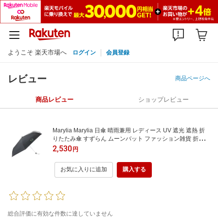
ようこそ 楽天市場へ
ログイン
会員登録
レビュー
商品ページへ
商品レビュー
ショップレビュー
Marylia Marylia 日傘 晴雨兼用 レディース UV 遮光 遮熱 折
りたたみ傘 すずらん ムーンバット ファッション雑貨 折りた
たみ傘 ブラック ブルー グリーン
2,530
円
お気に入りに追加
購入する
総合評価に有効な件数に達していません