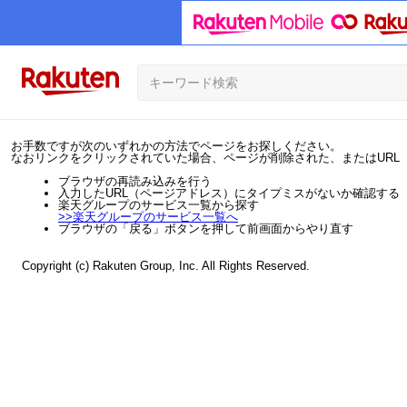
お手数ですが次のいずれかの方法でページをお探しください。
なおリンクをクリックされていた場合、ページが削除された、またはURL
ブラウザの再読み込みを行う
入力したURL（ページアドレス）にタイプミスがないか確認する
楽天グループのサービス一覧から探す
>>
楽天グループのサービス一覧へ
ブラウザの「戻る」ボタンを押して前画面からやり直す
Copyright (c) Rakuten Group, Inc. All Rights Reserved.