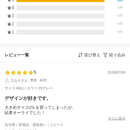
4
0件
3
0件
2
0件
1
0件
レビュー一覧
並び替え
絞り込み
5
2026/07/06
土山４さん
男性
40代
サイズ:48(L) | カラー:29グレー
デザインが好きです。
大きめサイズのLを買ってしまったが、
結果オーライでした！
さらに表示
自分用｜実用品・普段使い｜リピート