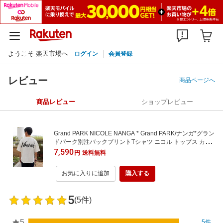
ようこそ 楽天市場へ
ログイン
会員登録
レビュー
商品ページへ
商品レビュー
ショップレビュー
Grand PARK NICOLE NANGA * Grand PARK/ナンガ*グラン
ドパーク別注バックプリントTシャツ ニコル トップス カッ
トソー・Tシャツ ブラック レッド グレー ホワイト ネイビー
7,590
円
送料無料
【送料無料】
お気に入りに追加
購入する
5
(5件)
5
5件