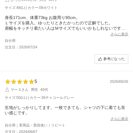
サイズ:48(L) | カラー:09ホワイト
身長171cm、体重73kg お腹周り90cm。
Ｌサイズを購入。ゆったりときたかったので正解でした。
肩幅をキッチリ着たい人はＭサイズでもいいかもしれないです
ね。背中のロゴも気に入りました。
さらに表示
自分用
注文日：2026/07/24
参考になった
5
2026/06/26
マー３さん
男性
40代
サイズ:50(LL) | カラー:39チャコールグレー
生地がしっかりしてます。一枚できても、シャツの下に着ても良
い感じです。
さらに表示
自分用｜実用品・普段使い｜リピート
注文日：2026/06/07