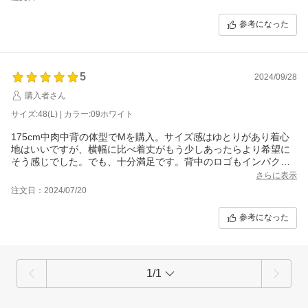
参考になった
5
2024/09/28
購入者さん
サイズ:48(L) | カラー:09ホワイト
175cm中肉中背の体型でMを購入。サイズ感はゆとりがあり着心
地はいいですが、横幅に比べ着丈がもう少しあったらより希望に
そう感じでした。でも、十分満足です。背中のロゴもインパクト
があってとても気に入ってます。白地に黒文字が良い。
さらに表示
注文日：2024/07/20
参考になった
1/1