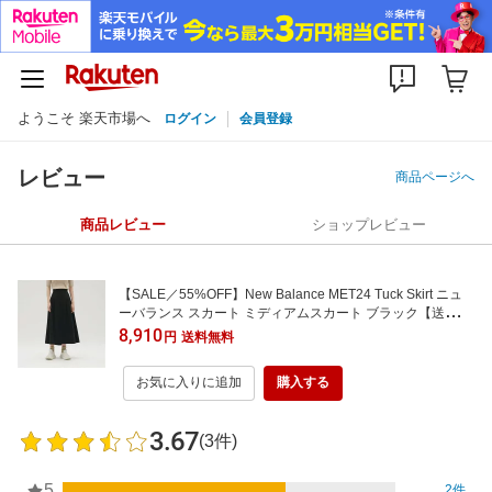
ようこそ 楽天市場へ
ログイン
会員登録
レビュー
商品ページへ
商品レビュー
ショップレビュー
【SALE／55%OFF】New Balance MET24 Tuck Skirt ニュ
ーバランス スカート ミディアムスカート ブラック【送料無
料】
8,910
円
送料無料
お気に入りに追加
購入する
3.67
(3件)
5
2件