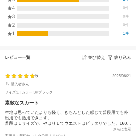
4
0件
3
0件
2
0件
1
1件
レビュー一覧
並び替え
絞り込み
5
2025/06/21
購入者さん
サイズ:L | カラー:BKブラック
素敵なスカート
生地は思っていたよりも軽く、きちんとした感じで普段用でも外
出用でも活用できます。
普段はＬサイズで、やはりＬでウエストはピッタリでした。160c
mの私には丈も合いました。
さらに表示
セールで購入できてラッキーでした。
実用品・普段使い｜自分用｜リピート