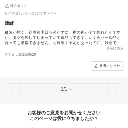
購入者さん
サイズ:S | カラー:GTグラファイト
裁縫
縫製が甘く、到着後半日も経たずに、裾の糸が全て外れたんです
が、タグを外してしまっていて返品もできず。いくらセール品と
言っても納得できません、明日履く予定があったのに、残念で
す。大量生産品といっても、このクオリティはひどいです。生地
さらに表示
と形はとても好きです。
注文日：2025/09/20
参考になった
1/1
お客様のご意見をお聞かせください
このページは役に立ちましたか？