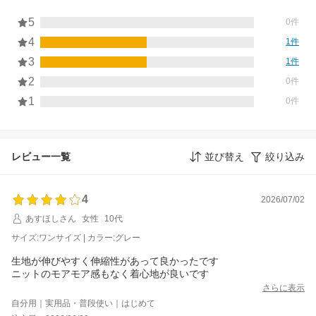
5
0件
4
1件
3
1件
2
0件
1
0件
レビュー一覧
並び替え
絞り込み
4
2026/07/02
あすほしさん
女性
10代
サイズ:ワンサイズ | カラー:グレー
生地が伸びやすく伸縮性があって良かったです
ニットのモアモア感もなく着心地が良いです
さらに表示
自分用｜実用品・普段使い｜はじめて