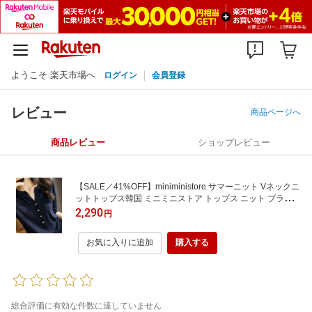
ようこそ 楽天市場へ
ログイン
会員登録
レビュー
商品ページへ
商品レビュー
ショップレビュー
【SALE／41%OFF】miniministore サマーニット Vネックニ
ットトップス韓国 ミニミニストア トップス ニット ブラック
ネイビー グレー ブラウン ホワイト ピンク
2,290
円
お気に入りに追加
購入する
総合評価に有効な件数に達していません