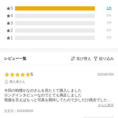
5
1件
4
0件
3
0件
2
0件
1
0件
レビュー一覧
並び替え
絞り込み
5
2024/07/04
購入者さん
今回の戦慄かなのさんを見たくて購入しました
ロングインタビューなのでとても満足しました
我儘を言えばもっと写真を期待してたので少しだけ残念でした
また特集を楽しみにしています
さらに表示
注文日：2024/06/20