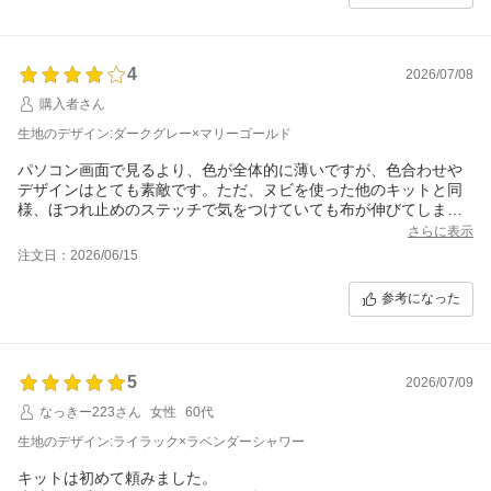
4
2026/07/08
購入者さん
生地のデザイン:ダークグレー×マリーゴールド
パソコン画面で見るより、色が全体的に薄いですが、色合わせや
デザインはとても素敵です。ただ、ヌビを使った他のキットと同
様、ほつれ止めのステッチで気をつけていても布が伸びてしまい
ます。それにより、口布の長さが足りなくなるので、初めて挑戦
さらに表示
する人は、口布は裁ち方図よりも長めに裁断するか、ほつれ止め
注文日：2026/06/15
のステッチ後にヌビの長さを測ってから裁断することをおすすめ
します。
参考になった
なお、レシピには縫う時のポイントに「縫い目は少し荒く、抑え
圧を普段より弱めて」との記載がありますが、実際どの程度にし
たら良いか、具体的な数値も示してもらえるとありがたいです。
あと、リボンの結び方の説明がなかったので、それも付け加えて
5
2026/07/09
もらえたらと思います。
生地が余ったので、お揃いのスマホポーチも作ることができまし
なっきー223さん
女性
60代
た！
生地のデザイン:ライラック×ラベンダーシャワー
キットは初めて頼みました。