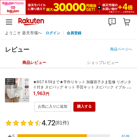
ようこそ 楽天市場へ
ログイン
会員登録
レビュー
商品ページへ
商品レビュー
ショップレビュー
★8/17 8:59まで★手作りキット 加藤容子さま監修 リボンタ
イ付き ヌビバッグ キット 手芸キット ヌビバック イブル ト
ートバッグ ヌビ キルト 手作りグッズ 手作り雑貨 手芸品 手
1,963
円
芸材料 花柄 おしゃれ 可愛い 大人 簡単 手芸 【1点までメー
ル便対応】
お気に入りに追加
購入する
4.72
(81件)
5
61件