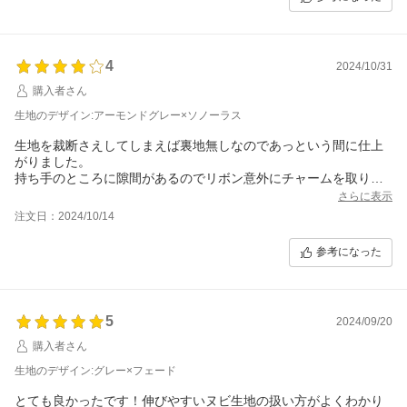
4
2024/10/31
購入者さん
生地のデザイン:アーモンドグレー×ソノーラス
生地を裁断さえしてしまえば裏地無しなのであっという間に仕上
がりました。
持ち手のところに隙間があるのでリボン意外にチャームを取り付
ける事も出来るので、この持ち手の作り方気に入りました。また
さらに表示
トートバッグ作る際参考にしたいと思います。
注文日：2024/10/14
参考になった
5
2024/09/20
購入者さん
生地のデザイン:グレー×フェード
とても良かったです！伸びやすいヌビ生地の扱い方がよくわかり