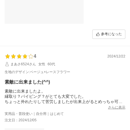
で、それは嬉しかったです。
参考になった
4
2024/12/22
まあさ6524さん
女性
60代
生地のデザイン:ベージュ×レースフラワー
素敵に出来ました(^^)
素敵に出来ましたよ。
縁取り？パイピング？がとても大変でした。
ちょっと外れたりして苦労しましたが出来上がるとめっちゃ可愛
い(^^)
さらに表示
持ち手下にリボンが通せるのがオシャレ^_^
実用品・普段使い｜自分用｜はじめて
注文日：2024/12/05