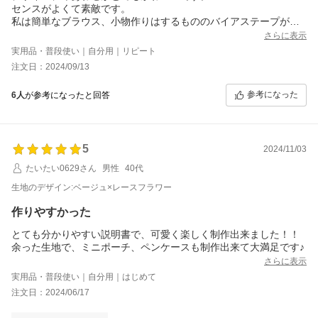
センスがよくて素敵です。
私は簡単なブラウス、小物作りはするもののバイアステープが針
落ちしたり、まっすぐ縫えないレベルの者ですが、そのようなか
さらに表示
たには難しいかもしれません。縁取りの布が見苦しくなります。
実用品・普段使い｜自分用｜リピート
ほどいてやり直そうとしても、ヌビキルトの特性上ほどきにく
注文日：2024/09/13
く、また、いじると伸びる気が…
袋口はヌビが伸びないように説明書のとおりミシン設定を調節し
参考になった
6人
が参考になったと回答
たものの、やはり最後の最後で袋口の柄布と寸法があわず謎のタ
ック入りとなりました。
舟形のはずが片方だけ丸っぽくなって、
テープもガタガタの針目、ところどころ落ち、とても外には持っ
5
ていけないバッグになりました。
2024/11/03
リベンジだ！とYouTubeで苦手部分を研究しつつ３個作ったけ
たいたい0629さん
男性
40代
ど、一朝一夕にうまくなるはずもなく、おうち用小物入れが増え
ちゃった。
生地のデザイン:ベージュ×レースフラワー
お品がとてもよいのは最初に書いたとおりです。説明書はわかり
作りやすかった
やすいです。ふんわりと柔らかいバッグで肌触りがいいです。
お店のレベル別の表示のとおり、ちょっとミシン縫いができる、
とても分かりやすい説明書で、可愛く楽しく制作出来ました！！
好きです程度の者ではきれいに作れなかったです。
余った生地で、ミニポーチ、ペンケースも制作出来て大満足です♪
さらに表示
実用品・普段使い｜自分用｜はじめて
注文日：2024/06/17