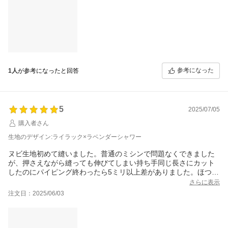
参考になった
1人
が参考になったと回答
5
2025/07/05
購入者さん
生地のデザイン:ライラック×ラベンダーシャワー
ヌビ生地初めて縫いました。普通のミシンで問題なくできました
が、押さえながら縫っても伸びてしまい持ち手同じ長さにカット
したのにパイピング終わったら5ミリ以上差がありました。ほつれ
止めやガイド線のミシン、パイピングは丁寧にすることをお勧め
さらに表示
します。パイピング何カ所も縫うのでどんどん上達し最後の口布
注文日：2025/06/03
の所が一番キレイにステッチかけられました。
肩掛けにも出来るよう内側にＤカンもつけ満足の出来です。