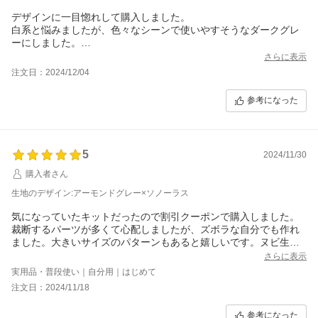
デザインに一目惚れして購入しました。
白系と悩みましたが、色々なシーンで使いやすそうなダークグレ
ーにしました。
届いたものを見たら柄も際だって、こちらにして良かったと思い
さらに表示
ました。
注文日：2024/12/04
生地を見ているだけでも素敵で嬉しくなります。
参考になった
5
2024/11/30
購入者さん
生地のデザイン:アーモンドグレー×ソノーラス
気になっていたキットだったので割引クーポンで購入しました。
裁断するパーツが多くて心配しましたが、ズボラな自分でも作れ
ました。大きいサイズのパターンもあると嬉しいです。ヌビ生地
を追加購入してまた作ります。
さらに表示
実用品・普段使い｜自分用｜はじめて
注文日：2024/11/18
参考になった