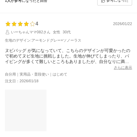
参考になった
1人
が参考になったと回答
4
2026/01/22
いーちゃんママ082さん
女性
30代
生地のデザイン:アーモンドグレー×ソノーラス
ヌビバッグ が気になっていて、こちらのデザインが可愛かったの
で初めてヌビ生地に挑戦しました。生地が伸びてしまったり、パ
イピングが多くて難しいところもありましたが、自分なりに満足
のいくバッグが作れました。
さらに表示
自分用｜実用品・普段使い｜はじめて
注文日：2026/01/18