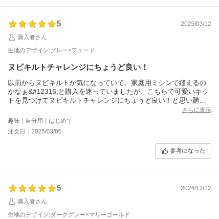
5
2025/03/12
購入者さん
生地のデザイン:グレー×フェード
ヌビキルトチャレンジにちょうど良い！
以前からヌビキルトが気になっていて、家庭用ミシンで縫えるの
かなぁ&#12316;と購入を迷っていましたが、こちらで可愛いキッ
トを見つけてヌビキルトチャレンジにちょうど良い！と思い購入
しました。
さらに表示
色味も手触りも良くてとても気に入っています！
趣味｜自分用｜はじめて
また違う色も購入したいと思っています(^^)
注文日：2025/03/05
参考になった
5
2024/12/12
購入者さん
生地のデザイン:ダークグレー×マリーゴールド