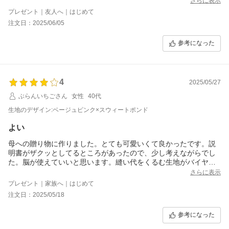
さらに表示
プレゼント｜友人へ｜はじめて
注文日：2025/06/05
参考になった
4
2025/05/27
ぶらんいちごさん
女性
40代
生地のデザイン:ベージュピンク×スウィートポンド
よい
母への贈り物に作りました。とても可愛いくて良かったです。説
明書がザクッとしてるところがあったので、少し考えながらでし
た。脳が使えていいと思います。縫い代をくるむ生地がバイヤス
でなかったのでとても気軽に出来ました。個人的には少し深いの
さらに表示
が好きなので、また作ってみたいです。
プレゼント｜家族へ｜はじめて
注文日：2025/05/18
参考になった