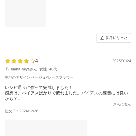
参考になった
4
2025/01/24
mana*miyaさん
女性
40代
生地のデザイン:ベージュ×レースフラワー
レシピ通りに作って完成しました！
感想は、バイアスばかりで疲れました。バイアスの練習には良い
かも？
職場で使用するために作りました。真ん中にマグネットホックだ
さらに表示
けだと中身が丸見えになってしまうので、蓋をつけるか迷いまし
注文日：2024/12/26
たが、4ヵ所にスナップをつけてみました。
布に糸がつれているようなところがありましたが、布の説明ペー
ジに不良品ではないとの記載があります。全部作り終わっても少
し布が余るので、プラマイゼロな感覚。余りでなにか作れそう