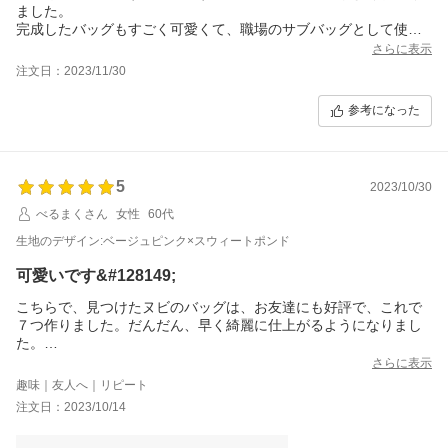
ました。
完成したバッグもすごく可愛くて、職場のサブバッグとして使っ
てます♪
さらに表示
注文日：2023/11/30
参考になった
5
2023/10/30
べるまくさん
女性
60代
生地のデザイン:ベージュピンク×スウィートポンド
可愛いです&#128149;
こちらで、見つけたヌビのバッグは、お友達にも好評で、これで
７つ作りました。だんだん、早く綺麗に仕上がるようになりまし
た。
私の工夫は、芯地を貼って、裏地も付けて、しっかりしたバッグ
さらに表示
に仕上げています。
趣味｜友人へ｜リピート
注文日：2023/10/14