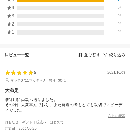
4
0件
3
0件
2
0件
1
0件
レビュー一覧
並び替え
絞り込み
5
2021/10/03
マッチ0711マッチさん
男性
30代
大満足
贈答用に両親へ送りました。
その味に大変喜んでおり、また発送の際もとても親切でスピーデ
ィでした。
以下、感想です。
さらに表示
こんなに美味しいお肉は、今まで食べたことがない。
おもたせ・ギフト｜親戚へ｜はじめて
最初の一枚目は、霜降りのロース肉で、とろっとして甘みがあり
注文日：2021/09/20