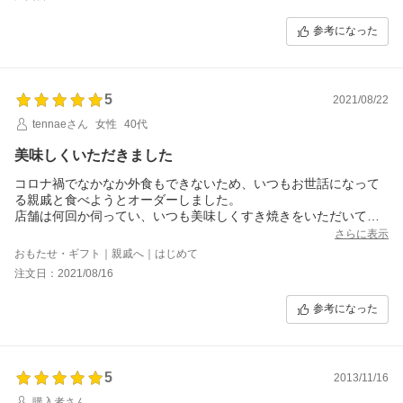
口の中に入れた途端溶けていく感じ。
最後の一枚は、赤身で
参考になった
これまた美味しかった。
伊勢重のお肉はとても美味しかった。
3人で食べた、とても大満足。
5
2021/08/22
tennaeさん
女性
40代
美味しくいただきました
コロナ禍でなかなか外食もできないため、いつもお世話になって
る親戚と食べようとオーダーしました。
店舗は何回か伺ってい、いつも美味しくすき焼きをいただいてる
ので、お肉の質については安心していましたが、お送りいただい
さらに表示
たものも、とても柔らかく、さしが良い感じでした。また、少し
おもたせ・ギフト｜親戚へ｜はじめて
火が通りすぎても、美味しくいただきました。
注文日：2021/08/16
脂が多いともたれるかな、と赤身も入っているセットにしました
が、全然もたれることもないので、もっと上のランクでも良かっ
参考になった
たかもです。
5
2013/11/16
購入者さん