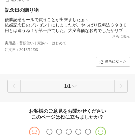
記念日の贈り物
優勝記念セールで買うことが出来ましたぁ～
結婚記念日のプレゼントにしましたが、やっぱり送料込３９８０
円とは違うね！が第一声でした。大変高価なお肉でしたがリブロ
ース、らんぷ、ともさんかく、うちももと４種類の部位を楽しめ
さらに表示
初めて味わうお肉の美味しさに驚き、食後の胃もたれもなく、大
実用品・普段使い｜家族へ｜はじめて
満足な夕食でした。
注文日：2013/11/03
また、手書きの結婚記念日のメッセージまで入れてくださり、お
店のお心遣いにとても感動しました。
参考になった
[受注番号]273835-20131103-049555307
1/1
お客様のご意見をお聞かせください
このページは役に立ちましたか？