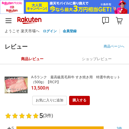
ようこそ 楽天市場へ
ログイン
会員登録
レビュー
商品ページへ
商品レビュー
ショップレビュー
A-5ランク 最高級黒毛和牛 すき焼き用 特選牛肉セット
（500g）【RCP】
13,500
円
お気に入りに追加
購入する
5
(3件)
5
3件