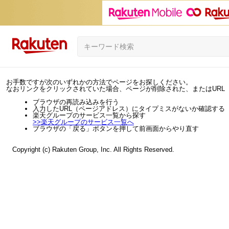
お手数ですが次のいずれかの方法でページをお探しください。
なおリンクをクリックされていた場合、ページが削除された、またはURL
ブラウザの再読み込みを行う
入力したURL（ページアドレス）にタイプミスがないか確認する
楽天グループのサービス一覧から探す
>>
楽天グループのサービス一覧へ
ブラウザの「戻る」ボタンを押して前画面からやり直す
Copyright (c) Rakuten Group, Inc. All Rights Reserved.