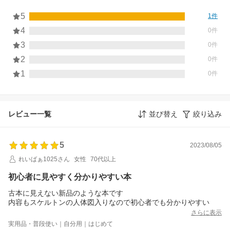
5
1件
4
0件
3
0件
2
0件
1
0件
レビュー一覧
並び替え
絞り込み
5
2023/08/05
れいばぁ1025さん
女性
70代以上
初心者に見やすく分かりやすい本
古本に見えない新品のような本です
内容もスケルトンの人体図入りなので初心者でも分かりやすい
さらに表示
実用品・普段使い｜自分用｜はじめて