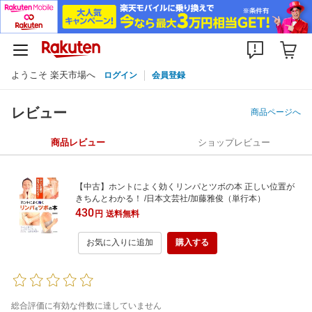
ようこそ 楽天市場へ
ログイン
会員登録
レビュー
商品ページへ
商品レビュー
ショップレビュー
【中古】ホントによく効くリンパとツボの本 正しい位置が
きちんとわかる！ /日本文芸社/加藤雅俊（単行本）
430
円
送料無料
お気に入りに追加
購入する
総合評価に有効な件数に達していません