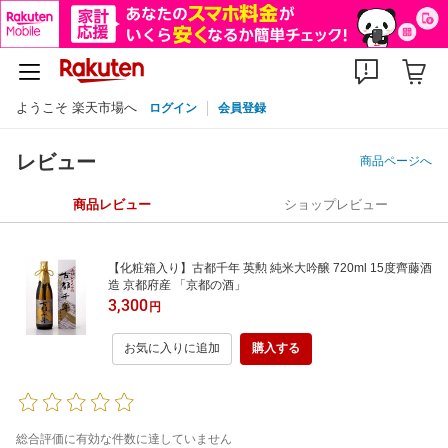
ようこそ 楽天市場へ
ログイン
会員登録
レビュー
商品ページへ
商品レビュー
ショップレビュー
【化粧箱入り】古都千年 英勲 純米大吟醸 720ml 15度齊藤酒
造 京都府産 「京都の酒」
3,300
円
お気に入りに追加
購入する
総合評価に有効な件数に達していません