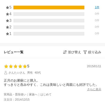
5
1件
4
0件
3
0件
2
0件
1
0件
レビュー一覧
並び替え
絞り込み
5
2015/01/11
さんた♪♪さん
男性
40代
正月のお屠蘇にと購入。
すっきりと呑みやすく、これは美味しいと両親にも好評でした。
さらに表示
実用品・普段使い｜家族へ｜はじめて
注文日：2014/12/15