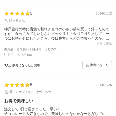
5
2014/05/12
購入者さん
神戸旅行の時に店舗で割れチョコの小さい袋を買って帰ったので
すが、食べてみておいしさにビックリ！！今回二袋注文して、一
つはお持たせにしたところ、後日先方からどこで買ったのか、店
舗はどの辺にあるのかと聞かれました。子供達も美味しいと言っ
さらに表示
てつい食べ過ぎてしまうので、普段は冷蔵庫の一番上の段に隠し
実用品・普段使い｜自分用｜はじめて
てます。
注文日：2014/04/07
無くなったらまた買います。
参考になった
3人
が参考になったと回答
5
2014/09/26
黒白ミケブチさん
女性
30代
お得で美味しい
注文して3日で届きました！早い！
チョコレート大好きなので、美味しいのないかなーと探してい