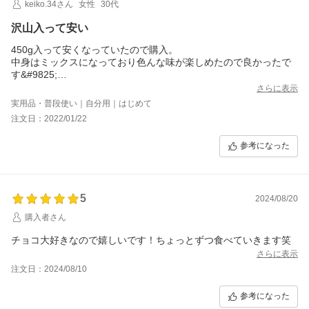
keiko.34さん
女性
30代
沢山入って安い
450g入って安くなっていたので購入。
中身はミックスになっており色んな味が楽しめたので良かったで
す&#9825;
ザクザクの好みのものに当たると嬉しく素敵なおやつタイムにな
さらに表示
りました！
実用品・普段使い｜自分用｜はじめて
注文日：2022/01/22
参考になった
5
2024/08/20
購入者さん
チョコ大好きなので嬉しいです！ちょっとずつ食べていきます笑
さらに表示
注文日：2024/08/10
参考になった