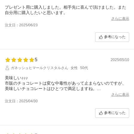
プレゼント用に購入しました。相手先に喜んで頂けました。また
自分用に購入したいと思います。
さらに表示
注文日：2025/06/23
参考になった
5
2025/05/10
ガネッシュヒマールクリスタルさん
女性
50代
美味しい♪♪♪
市販のチョコレートは変な中毒性があって止まらないのですが、
美味しいチョコレートはひとつで満足しますね。
ビターをスーパーで買った時は、苦くてもう二度と買わないと思
さらに表示
いましたが、こちらのビターはとても美味しかったです。また、
注文日：2025/04/30
購入します。
参考になった