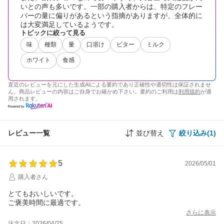
いとの声も多いです。一部の購入者からは、特定のフレー
バーの量に偏りがあるという指摘がありますが、全体的に
は大変満足しているようです。
トピックに絞って見る
味
種類
量
口溶け
ビター
ミルク
ホワイト
食感
直近のレビューを元にした生成AIによる要約であり正確性や適切性は保証されませ
ん。商品レビューの内容はご自身でお確かめ下さい。要約のご利用は
利用規約
が適
用されます。
レビュー一覧
並び替え
絞り込み(1)
5
2026/05/01
購入者さん
とてもおいしいです。
ご褒美時間に最適です。
さらに表示
注文日：2026/04/25