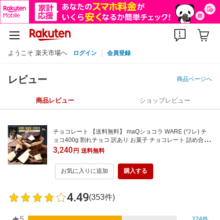
ようこそ 楽天市場へ
ログイン
会員登録
レビュー
商品ページへ
商品レビュー
ショップレビュー
チョコレート 【送料無料】 maQショコラ WARE (ワレ) チ
ョコ400g 割れチョコ 訳あり お菓子 チョコレート 詰め合せ
ミックス セット 訳有り 神戸 高級チョコ マキィズ お取り寄
3,240
円
送料無料
せグルメ スイーツ
お気に入りに追加
購入する
4.49
(353件)
5
224件