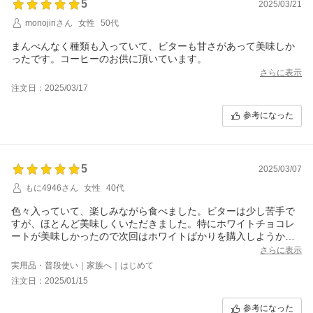
5
2025/03/21
monojiriさん
女性
50代
まんべんなく種類も入っていて、ビターも甘さがあって美味しか
ったです。コーヒーのお供に頂いています。
さらに表示
注文日：2025/03/17
参考になった
5
2025/03/07
もに4946さん
女性
40代
色々入っていて、楽しみながら食べました。ビターは少し苦手で
すが、ほとんど美味しくいただきました。特にホワイトチョコレ
ートが美味しかったので次回はホワイトばかりを購入しようかと
思いました。でもクランキーも捨てがたい。。。
さらに表示
実用品・普段使い｜家族へ｜はじめて
注文日：2025/01/15
参考になった