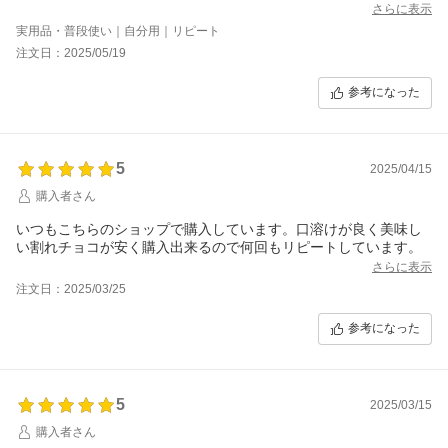
ながら食べています。
さらに表示
少しビターなブラックチョコも、コーヒーやココアとよく合いま
実用品・普段使い｜自分用｜リピート
す。
注文日：2025/05/19
この量で、この味、毎回満足しています。
参考になった
5
2025/04/15
購入者さん
いつもこちらのショップで購入しています。口溶けが良く美味し
い割れチョコが安く購入出来るので何回もリピートしています。
さらに表示
注文日：2025/03/25
参考になった
5
2025/03/15
購入者さん