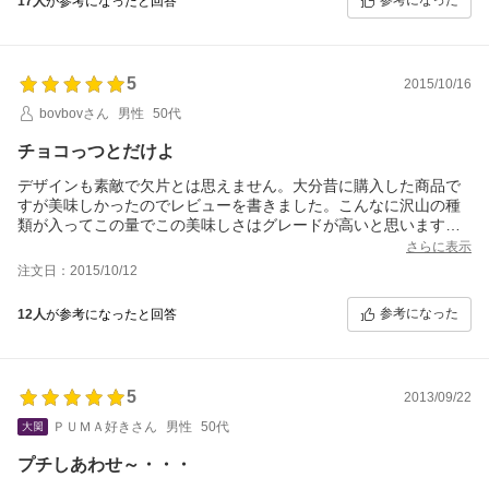
参考になった
17人
が参考になったと回答
5
2015/10/16
bovbovさん
男性
50代
チョコっつとだけよ
デザインも素敵で欠片とは思えません。大分昔に購入した商品で
すが美味しかったのでレビューを書きました。こんなに沢山の種
類が入ってこの量でこの美味しさはグレードが高いと思います。
当然あっと言う間に無くなりました。私は本の欠片しか食べませ
さらに表示
んでしたので一際忘れられない程美味しかったですよ。本の一口
注文日：2015/10/12
ちょこっとでしたので！。。。。。。。。。
参考になった
12人
が参考になったと回答
5
2013/09/22
ＰＵＭＡ好きさん
男性
50代
プチしあわせ～・・・