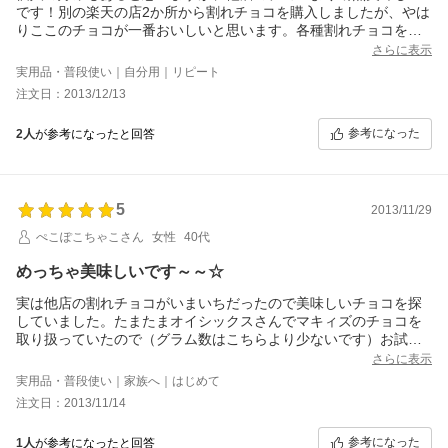
です！別の楽天の店2か所から割れチョコを購入しましたが、やは
りここのチョコが一番おいしいと思います。各種割れチョコを種
類ごとに別々での販売もしてほしいですね。ワッフルチョコが好
さらに表示
きなので(^o^)丿少々他店より割高かもしれませんが「量より質」
実用品・普段使い｜自分用｜リピート
という方はおススメです！！
注文日：2013/12/13
参考になった
2人
が参考になったと回答
5
2013/11/29
ぺこぽこちゃこさん
女性
40代
めっちゃ美味しいです～～☆
実は他店の割れチョコがいまいちだったので美味しいチョコを探
していました。たまたまオイシックスさんでマキィズのチョコを
取り扱っていたので（グラム数はこちらより少ないです）お試し
に頼んだら大当たりです！とっても美味しいではありませんか！
さらに表示
友達も家族もとても喜んでいました。もっと食べたいとの事でこ
実用品・普段使い｜家族へ｜はじめて
のサイトにたどり着き注文しました。たくさん入っていて厚みも
注文日：2013/11/14
厚過ぎず薄過ぎず丁度良く、どの味もとても美味しいのです。今
までビターは好きではなかったのですが、こちらのビターはとて
参考になった
1人
が参考になったと回答
も美味しいです。ミルク、ホワイト、ワッフル入りのチョコも間