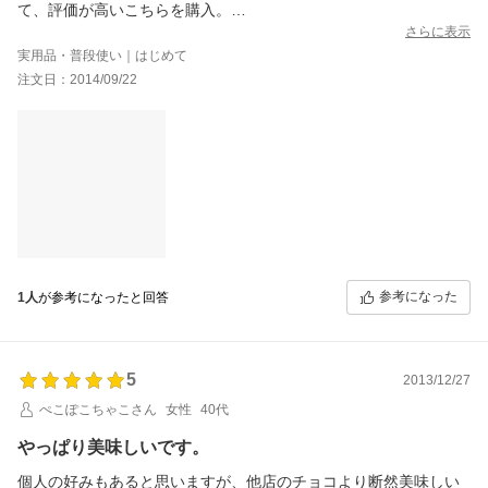
て、評価が高いこちらを購入。
早速食べました。
さらに表示
美味しい！
実用品・普段使い｜はじめて
甘さ控えめですが苦味はないタイプ。甘いチョコレートが嫌いな
注文日：2014/09/22
人はこちらのチョコレートと珈琲ブラックで飲んでみて！って感
じです。
レビュー書いたらお菓子付きってことで、勿論書きますにチェッ
ク入れたら、クロワッサン・ラスクのシナモン味が入ってまし
た。
シナモン苦手…と若干テンション下がりつつも一口食べてみた
ら、
「え！美味しい！」あんまりシナモンが主張せず、サクッと軽く
食べられ、後からフワッとシナモンが香る。これは凄いわー。
美味しいお店を疑ってごめんなさい。めっちゃ美味しかったで
す。
参考になった
1人
が参考になったと回答
またリピートします！
5
2013/12/27
ぺこぽこちゃこさん
女性
40代
やっぱり美味しいです。
個人の好みもあると思いますが、他店のチョコより断然美味しい