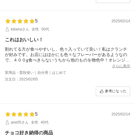
5
2025/02/14
kdianaさん
女性
50代
これはおいしい！
割れてる方が食べやすいし、色々入っていて良い！私はクランチ
が好みです。お店にはほかにも色々なフレーバーがあるようなの
で、４００g食べきらないうちから他のものを物色中！オレンジや
バナナ、食べてみたい！！おいしすぎて困る～～～～
さらに表示
実用品・普段使い｜自分用｜はじめて
注文日：2025/02/05
参考になった
5
2025/02/14
ane05さん
女性
40代
チョコ好き納得の商品