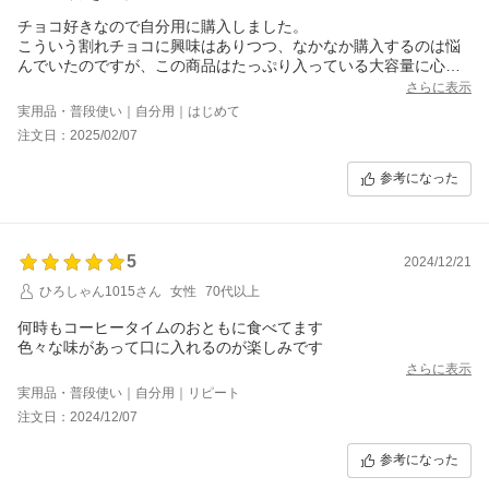
チョコ好きなので自分用に購入しました。
こういう割れチョコに興味はありつつ、なかなか購入するのは悩
んでいたのですが、この商品はたっぷり入っている大容量に心惹
かれて購入。
さらに表示
同じくチョコ好きな息子と開封し、中を見て「お&#12316;&#100
実用品・普段使い｜自分用｜はじめて
24;！」と歓声を上げました。大きなチョコがたっぷりで、見ただ
注文日：2025/02/07
けでも色々な種類が確認できました。
私のお気に入りはミルクで、あま&#12316;いながらもしつこくな
参考になった
く、お茶やコーヒーと合わせると多幸感がすごいです。
5
2024/12/21
ひろしゃん1015さん
女性
70代以上
何時もコーヒータイムのおともに食べてます
色々な味があって口に入れるのが楽しみです
さらに表示
実用品・普段使い｜自分用｜リピート
注文日：2024/12/07
参考になった