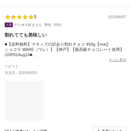
5
2015/06/07
ＰＵＭＡ好きさん
男性
50代
割れてても美味しい
■【送料無料】マキィズの訳あり割れチョコ 450g【maQ
ショコラ WARE（ワレ）】【神戸】【最高級チョコレート使用】
/10P02Aug14■
割れた板チョコなんですけど、その破片を口に入れて、
さらに表示
モグモグしていると、ジワ～ッと甘さ、美味しさが広がっ
リピート
てきます。
注文日：2015/05/25
ややもしたら、一挙に食べ過ぎて、鼻血ブーッ、ってなこ
とになりやしないか、ふと心配になるぐらいです。
美味しいので今もモグモグしています。
注文番号：269787-20150525-0629202128