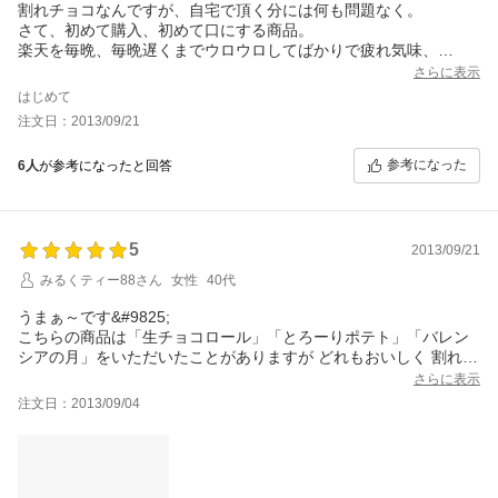
割れチョコなんですが、自宅で頂く分には何も問題なく。
さて、初めて購入、初めて口にする商品。
楽天を毎晩、毎晩遅くまでウロウロしてばかりで疲れ気味、
この割れチョコを口に入れて、座椅子にもたれ、天井を見上げ、
さらに表示
もぐもぐしていると、疲れも和らぎ、ああ、プチしあわせ～♪
はじめて
美味しい！
注文日：2013/09/21
チョコレートはスーパーで森○、明○、ロッ○、グリ○なんてのを
何時も安～く買っているんですが、それはそれでいいんですが、
参考になった
6人
が参考になったと回答
この割れチョコのお味、美味しいな～♪ もぐもぐもぐ。
私のお気に入りレビュアーさん、有難う。
5
2013/09/21
みるくティー88さん
女性
40代
うまぁ～です&#9825;
こちらの商品は「生チョコロール」「とろーりポテト」「バレン
シアの月」をいただいたことがありますが どれもおいしく 割れチ
ョコが発売されていたので頼んでみました。
さらに表示
モンキー♪入ってました(*^_^*)
注文日：2013/09/04
5種類のチョコがバランスよく入っていて、特にお気に入りはビタ
ーチョコ♪
そして ちょっと苦手と思っていたホワイトチョコが一番に無くな
りました^^
口どけがすごくよくってコーヒーとよく合います&#9825;