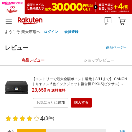
ようこそ 楽天市場へ
ログイン
会員登録
レビュー
商品ページへ
商品レビュー
ショップレビュー
【エントリーで最大全額ポイント還元｜8/11まで】 CANON
｜キヤノン 5色インクジェット複合機 PIXUS(ピクサス) ブラ
ック TS7630 BK [カード／名刺〜A4]
23,650
円
送料無料
お気に入りに追加
購入する
4
(3件)
5
1件