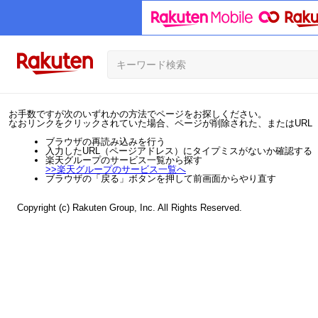
お手数ですが次のいずれかの方法でページをお探しください。
なおリンクをクリックされていた場合、ページが削除された、またはURL
ブラウザの再読み込みを行う
入力したURL（ページアドレス）にタイプミスがないか確認する
楽天グループのサービス一覧から探す
>>
楽天グループのサービス一覧へ
ブラウザの「戻る」ボタンを押して前画面からやり直す
Copyright (c) Rakuten Group, Inc. All Rights Reserved.