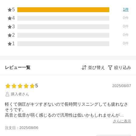
5
1件
4
0件
3
0件
2
0件
1
0件
レビュー一覧
並び替え
絞り込み
5
2025/08/07
購入者さん
軽くて側圧がキツすぎないので長時間リスニングしても疲れなさ
そうです。
高音と低音が弱く感じるので汎用性は低いかもしれませんが
売り文句通りボーカル曲にはオススメです。
さらに表示
この点では思った通りの商品だったので大満足です。
注文日：2025/08/06
ただ、ボタンのクリック感がチープなのが少し残念でした。