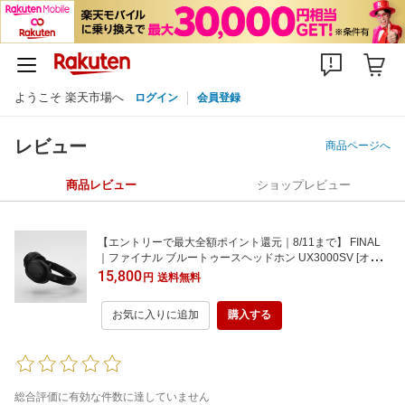
ようこそ 楽天市場へ
ログイン
会員登録
レビュー
商品ページへ
商品レビュー
ショップレビュー
【エントリーで最大全額ポイント還元｜8/11まで】 FINAL
｜ファイナル ブルートゥースヘッドホン UX3000SV [オー
バーヘッド型 /ノイズキャンセリング対応 /Bluetooth対応 /φ
15,800
円
送料無料
3.5mm ミニプラグ]
お気に入りに追加
購入する
総合評価に有効な件数に達していません