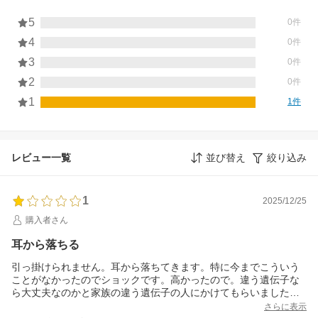
5
0件
4
0件
3
0件
2
0件
1
1件
レビュー一覧
並び替え
絞り込み
1
2025/12/25
購入者さん
耳から落ちる
引っ掛けられません。耳から落ちてきます。特に今までこういう
ことがなかったのでショックです。高かったので。違う遺伝子な
ら大丈夫なのかと家族の違う遺伝子の人にかけてもらいました
が、やっぱり落ちてきました。使えません。
さらに表示