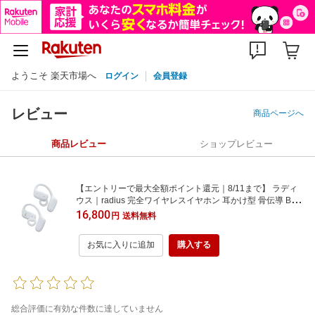
ようこそ 楽天市場へ
ログイン
会員登録
レビュー
商品ページへ
商品レビュー
ショップレビュー
【エントリーで最大全額ポイント還元｜8/11まで】 ラディ
ウス｜radius 完全ワイヤレスイヤホン 耳かけ型 骨伝導 Beet
hoven ブルーグレー HP-B100BTBG [ワイヤレス(左右分離) /
16,800
円
送料無料
オープンイヤー型 /Bluetooth対応]
お気に入りに追加
購入する
総合評価に有効な件数に達していません