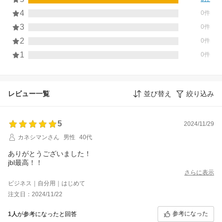
4
0件
3
0件
2
0件
1
0件
レビュー一覧
並び替え
絞り込み
5
2024/11/29
カネシマンさん
男性
40代
ありがとうございました！
jbl最高！！
さらに表示
ビジネス｜自分用｜はじめて
注文日：2024/11/22
参考になった
1人
が参考になったと回答