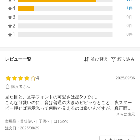
4
1件
3
0件
2
0件
1
0件
レビュー一覧
並び替え
絞り込み
4
2025/09/06
購入者さん
見た目と、文字フォントの可愛さは星5つです。
こんな可愛いのに、音は普通の大きめピピッなとこと、夜スヌー
ピー押せば表示光って何時か見えるのは良いんですが、真正面か
ら見ないと文字が分かりません。斜めから見たら何時か分からな
さらに表示
いのが不満で、星一つ減らしました。
実用品・普段使い｜子供へ｜はじめて
注文日：2025/08/29