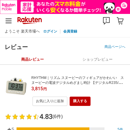
ようこそ 楽天市場へ
ログイン
会員登録
レビュー
商品ページへ
商品レビュー
ショップレビュー
RHYTHM｜リズム スヌーピーのフィギュアがかわいい ス
ヌーピーの電波デジタルめざまし時計 【デジタルR235/スヌ
ーピー】 8RZ235MS38 [デジタル /電波自動受信機能有]
3,815
円
お気に入りに追加
購入する
4.83
(6件)
5
5件