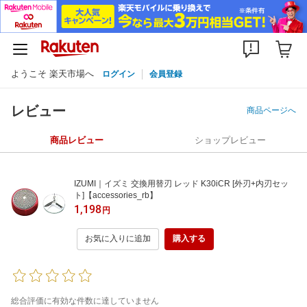
ようこそ 楽天市場へ
ログイン
会員登録
レビュー
商品ページへ
商品レビュー
ショップレビュー
IZUMI｜イズミ 交換用替刃 レッド K30iCR [外刃+内刃セッ
ト]【accessories_rb】
1,198
円
お気に入りに追加
購入する
総合評価に有効な件数に達していません