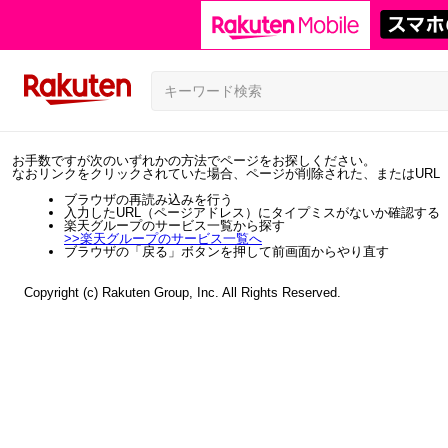
お手数ですが次のいずれかの方法でページをお探しください。
なおリンクをクリックされていた場合、ページが削除された、またはURL
ブラウザの再読み込みを行う
入力したURL（ページアドレス）にタイプミスがないか確認する
楽天グループのサービス一覧から探す
>>
楽天グループのサービス一覧へ
ブラウザの「戻る」ボタンを押して前画面からやり直す
Copyright (c) Rakuten Group, Inc. All Rights Reserved.