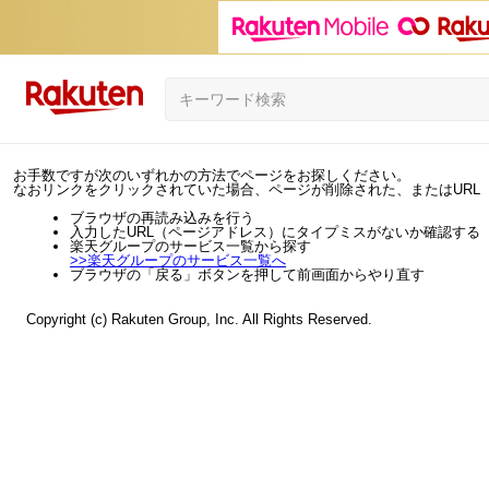
お手数ですが次のいずれかの方法でページをお探しください。
なおリンクをクリックされていた場合、ページが削除された、またはURL
ブラウザの再読み込みを行う
入力したURL（ページアドレス）にタイプミスがないか確認する
楽天グループのサービス一覧から探す
>>
楽天グループのサービス一覧へ
ブラウザの「戻る」ボタンを押して前画面からやり直す
Copyright (c) Rakuten Group, Inc. All Rights Reserved.