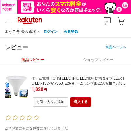
ようこそ 楽天市場へ
ログイン
会員登録
レビュー
商品ページへ
商品レビュー
ショップレビュー
オーム電機｜OHM ELECTRIC LED電球 防雨タイプ LEDde
Q LDR15D-W/P150 [E26 /ビームランプ形 /150W相当 /昼光
色 /1個 /下方向タイプ]
1,820
円
お気に入りに追加
購入する
総合評価に有効な件数に達していません