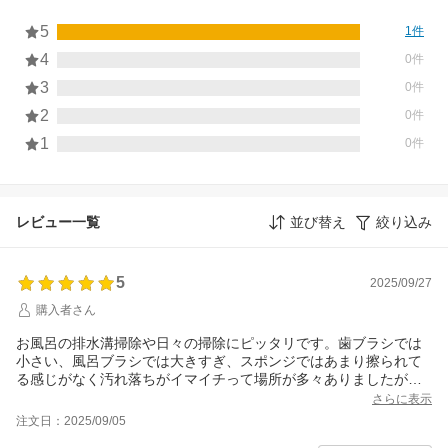
5
1件
4
0件
3
0件
2
0件
1
0件
レビュー一覧
並び替え
絞り込み
5
2025/09/27
購入者さん
お風呂の排水溝掃除や日々の掃除にピッタリです。歯ブラシでは
小さい、風呂ブラシでは大きすぎ、スポンジではあまり擦られて
る感じがなく汚れ落ちがイマイチって場所が多々ありましたが、
これが解決してくれました！試供品でいただいて以来、別商品で
さらに表示
代用しながら、結局戻ってきてしまいます。
注文日：2025/09/05