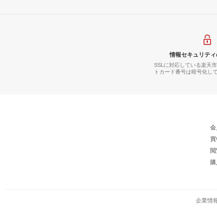
情報セキュリティ
SSLに対応している楽天
トカード番号は暗号化し
会
買
閲
購
企業情