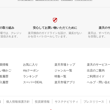
の取り組み
安心してお買い物いただくために
楽天の
市場では、クレジッ
楽天独自のガイドラインを設け、違反がない
楽天は、すべての
て送信されます。
かを日々パトロールしています。
を目指します。
員情報
お気に入り
楽天市場トップ
楽天のサービス
い物かご
myクーポン
ジャンル一覧
出店のご案内
覧履歴
ランキング
特集一覧
ご利用ガイド
入履歴
スーパーDEAL
楽天市場アプリ
ヘルプ・問い合
報
個人情報保護方針
投資家情報
サステナビリティ
プレスリリース