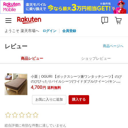
ようこそ 楽天市場へ
ログイン
会員登録
レビュー
商品ページへ
商品レビュー
ショップレビュー
小栗｜OGURI 【ボックスシーツ兼ワンタッチシーツ】のび
のびぴったりパイルシーツ(ワイドダブル/クイーン/キングサ
イズ兼用/ブラウン)
4,700
円
送料無料
お気に入りに追加
購入する
総合評価に有効な件数に達していません