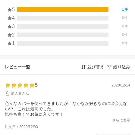
5
1件
4
0件
3
0件
2
0件
1
0件
レビュー一覧
並び替え
絞り込み
5
2020/12/14
購入者さん
色々なカバーを使ってきましたが、なかなか好きなのに出会えな
い中、これは最高でした。
気持ち良くてお気に入りです！
さらに表示
注文日：2020/12/03