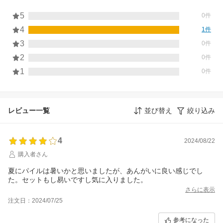
5
0件
4
1件
3
0件
2
0件
1
0件
レビュー一覧
並び替え
絞り込み
4
2024/08/22
購入者さん
夏にパイルは暑いかと思いましたが、あんがいに良い感じでし
た。セットもし易いですし気に入りました。
さらに表示
注文日：2024/07/25
参考になった