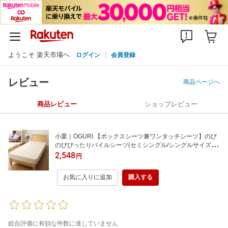
ようこそ 楽天市場へ
ログイン
会員登録
レビュー
商品ページへ
商品レビュー
ショップレビュー
小栗｜OGURI 【ボックスシーツ兼ワンタッチシーツ】のび
のびぴったりパイルシーツ(セミシングル/シングルサイズ兼
用/アイボリー)
2,548
円
お気に入りに追加
購入する
総合評価に有効な件数に達していません