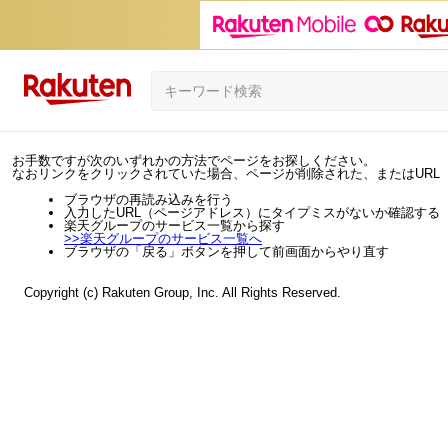
お手数ですが次のいずれかの方法でページをお探しください。
なおリンクをクリックされていた場合、ページが削除された、またはURL
ブラウザの再読み込みを行う
入力したURL（ページアドレス）にタイプミスがないか確認する
楽天グループのサービス一覧から探す
>>
楽天グループのサービス一覧へ
ブラウザの「戻る」ボタンを押して前画面からやり直す
Copyright (c) Rakuten Group, Inc. All Rights Reserved.