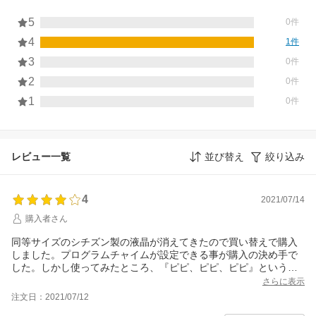
5
0件
4
1件
3
0件
2
0件
1
0件
レビュー一覧
並び替え
絞り込み
4
2021/07/14
購入者さん
同等サイズのシチズン製の液晶が消えてきたので買い替えで購入
しました。プログラムチャイムが設定できる事が購入の決め手で
した。しかし使ってみたところ、『ピピ、ピピ、ピピ』という音
でした。合図にはなりますがこの音はチャイムとは言わないと思
さらに表示
います。Wikipediaにも『チャイムは鐘の音のような…』とありま
注文日：2021/07/12
す。前の製品は『キーンコーンカーンコーン…』と鳴っていたの