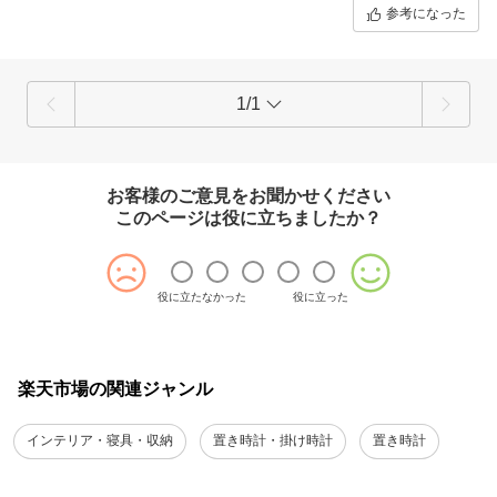
でそういう音を期待していましたので星マイナス１です。
参考になった
それ以外は概ね満足の行く商品です。
1/1
お客様のご意見をお聞かせください
このページは役に立ちましたか？
役に立たなかった
役に立った
楽天市場の関連ジャンル
インテリア・寝具・収納
置き時計・掛け時計
置き時計