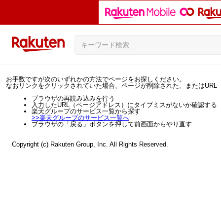
お手数ですが次のいずれかの方法でページをお探しください。
なおリンクをクリックされていた場合、ページが削除された、またはURL
ブラウザの再読み込みを行う
入力したURL（ページアドレス）にタイプミスがないか確認する
楽天グループのサービス一覧から探す
>>
楽天グループのサービス一覧へ
ブラウザの「戻る」ボタンを押して前画面からやり直す
Copyright (c) Rakuten Group, Inc. All Rights Reserved.