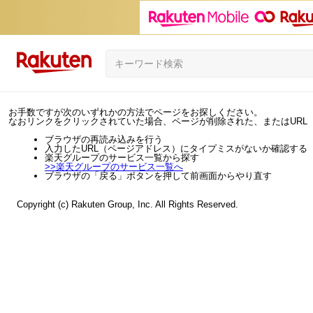
お手数ですが次のいずれかの方法でページをお探しください。
なおリンクをクリックされていた場合、ページが削除された、またはURL
ブラウザの再読み込みを行う
入力したURL（ページアドレス）にタイプミスがないか確認する
楽天グループのサービス一覧から探す
>>
楽天グループのサービス一覧へ
ブラウザの「戻る」ボタンを押して前画面からやり直す
Copyright (c) Rakuten Group, Inc. All Rights Reserved.