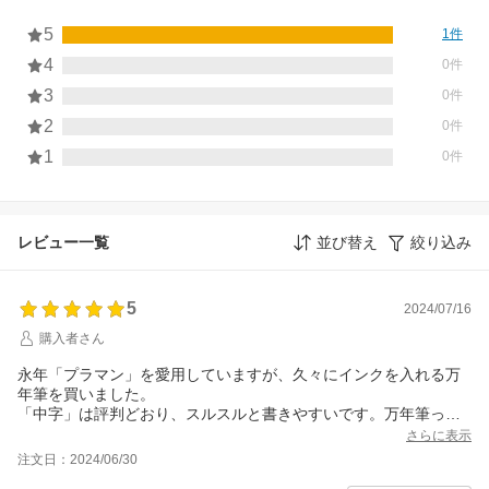
5
1件
4
0件
3
0件
2
0件
1
0件
レビュー一覧
並び替え
絞り込み
5
2024/07/16
購入者さん
永年「プラマン」を愛用していますが、久々にインクを入れる万
年筆を買いました。
「中字」は評判どおり、スルスルと書きやすいです。万年筆って
こんなに書きやすかったっけ？と思いました。（インクが途切れ
さらに表示
ず、引っ掛かりがなく、これがいわゆるぬらぬら？）早速、手紙
注文日：2024/06/30
を書くのに使いましたが、書くのが苦にならないです。