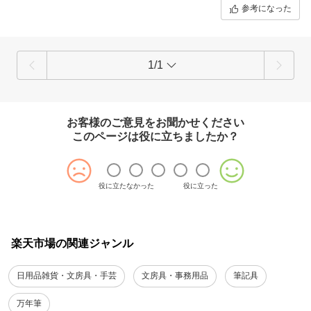
ただ、もう少し引っ掛かりがあったり、線の太い・細いが出せる
参考になった
とより字はきれいに書けそうな気もします。これを機に、父の形
見として棚にしまってあった某海外メーカーの万年筆を引っ張り
出してメンテし、書き比べたりしています。万年筆にはまりそう
です。
1/1
お客様のご意見をお聞かせください
このページは役に立ちましたか？
役に立たなかった
役に立った
楽天市場の関連ジャンル
日用品雑貨・文房具・手芸
文房具・事務用品
筆記具
万年筆