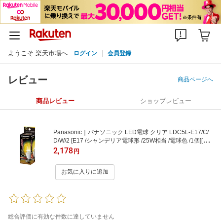
ようこそ 楽天市場へ
ログイン
会員登録
レビュー
商品ページへ
商品レビュー
ショップレビュー
Panasonic｜パナソニック LED電球 クリア LDC5L-E17/C/
D/W/2 [E17 /シャンデリア電球形 /25W相当 /電球色 /1個][LD
C5LE17CDW2]
2,178
円
お気に入りに追加
総合評価に有効な件数に達していません