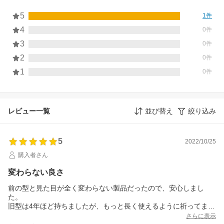
5
1件
4
0件
3
0件
2
0件
1
0件
レビュー一覧
並び替え
絞り込み
5
2022/10/25
購入者さん
変わらない良さ
前の型と見た目が全く変わらない製品だったので、安心しまし
た。
旧型は4年ほど持ちましたが、もっと長く使えるように祈ってま
す。
さらに表示