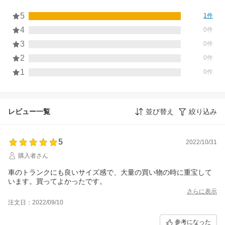
5
1件
4
0件
3
0件
2
0件
1
0件
レビュー一覧
並び替え
絞り込み
5
2022/10/31
購入者さん
車のトランクにも良いサイズ感で、大量の買い物の時に重宝して
います。買ってよかったです。
さらに表示
注文日：2022/09/10
参考になった