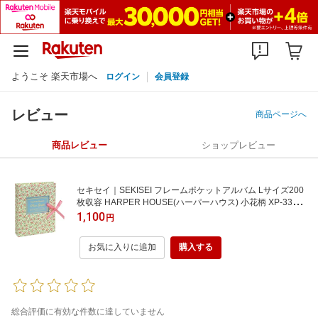
ようこそ 楽天市場へ
ログイン
会員登録
レビュー
商品ページへ
商品レビュー
ショップレビュー
セキセイ｜SEKISEI フレームポケットアルバム Lサイズ200
枚収容 HARPER HOUSE(ハーパーハウス) 小花柄 XP-3332-
00[XP3332]
1,100
円
お気に入りに追加
購入する
総合評価に有効な件数に達していません