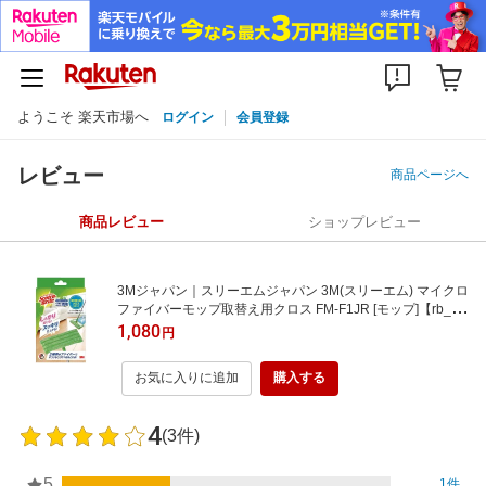
ようこそ 楽天市場へ
ログイン
会員登録
レビュー
商品ページへ
商品レビュー
ショップレビュー
3Mジャパン｜スリーエムジャパン 3M(スリーエム) マイクロ
ファイバーモップ取替え用クロス FM-F1JR [モップ]【rb_pc
p】
1,080
円
お気に入りに追加
購入する
4
(3件)
5
1件