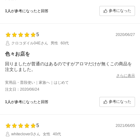
早速、線香に火をつけました！
敵討ち成功、蚊の死骸を発見(*^^)v
参考になった
1人
が参考になったと回答
5
2020/06/27
クロコダイル04Eさん
男性
60代
色々お店を
回りましたが普通のはあるのですがアロマだけが無くこの商品を
注文しました。
さらに表示
実用品・普段使い｜家族へ｜はじめて
注文日：2020/06/24
参考になった
1人
が参考になったと回答
5
2021/06/05
whiteclover3さん
女性
40代