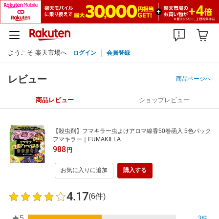
ようこそ 楽天市場へ
ログイン
会員登録
レビュー
商品ページへ
商品レビュー
ショップレビュー
【殺虫剤】フマキラー虫よけアロマ線香50巻函入 5色パック
フマキラー｜FUMAKILLA
988
円
お気に入りに追加
購入する
4.17
(6件)
5
3件