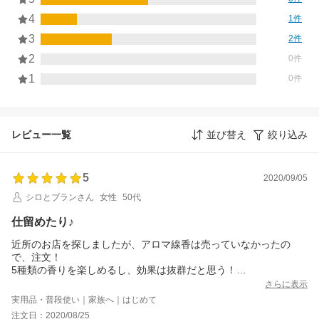
4
1件
3
2件
2
0件
1
0件
レビュー一覧
並び替え
絞り込み
5
2020/09/05
シロとブランさん
女性
50代
仕留めたり♪
近所のお店を探しましたが、アロマ線香は売っていなかったの
で、注文！
5種類の香りを楽しめるし、効果は抜群だと思う！
今年は、雨が多かったせいか、蚊も多い気がしています。
さらに表示
網戸で完全防御していますが、どこからか入ってきて、さっきも
実用品・普段使い｜家族へ｜はじめて
三か所刺されました(>_<)
注文日：2020/08/25