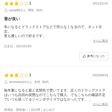
3
2021/01/15
souta86さん
男性
30代
香が良い
冬になるとドラックストアなどで売らなくなるので、ネット注
文。
香も優しいので好きです。
さらに表示
注文日：2021/01/03
参考になった
3
2020/09/18
annmama32さん
女性
60代
毎年夏になると庭と玄関先で焚いてます。近くのドラッグストア
はいつも品切れ状態なのでこちらで購入。でもこちらの確認不足
でいつも使ってるジャンボサイズではなかったです。
お店の対応はとても良かったです。
さらに表示
実用品・普段使い｜自分用｜はじめて