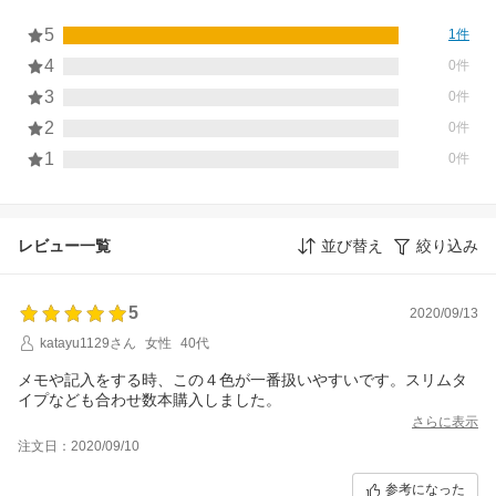
5
1件
4
0件
3
0件
2
0件
1
0件
レビュー一覧
並び替え
絞り込み
5
2020/09/13
katayu1129さん
女性
40代
メモや記入をする時、この４色が一番扱いやすいです。スリムタ
イプなども合わせ数本購入しました。
さらに表示
注文日：2020/09/10
参考になった