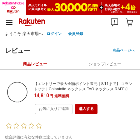
ようこそ 楽天市場へ
ログイン
会員登録
レビュー
商品ページへ
商品レビュー
ショップレビュー
【エントリーで最大全額ポイント還元｜8/11まで】 コラン
トッテ｜Colantotte ネックレス TAO ネックレス RAFFI(Lサ
イズ/ブラック) ABAPF01L ABAPF01L [ループ]ブラック、
14,810
円
送料無料
[トップ・ジョイント]シルバー
お気に入りに追加
購入する
総合評価に有効な件数に達していません