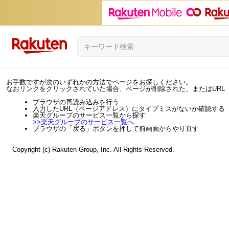
お手数ですが次のいずれかの方法でページをお探しください。
なおリンクをクリックされていた場合、ページが削除された、またはURL
ブラウザの再読み込みを行う
入力したURL（ページアドレス）にタイプミスがないか確認する
楽天グループのサービス一覧から探す
>>
楽天グループのサービス一覧へ
ブラウザの「戻る」ボタンを押して前画面からやり直す
Copyright (c) Rakuten Group, Inc. All Rights Reserved.